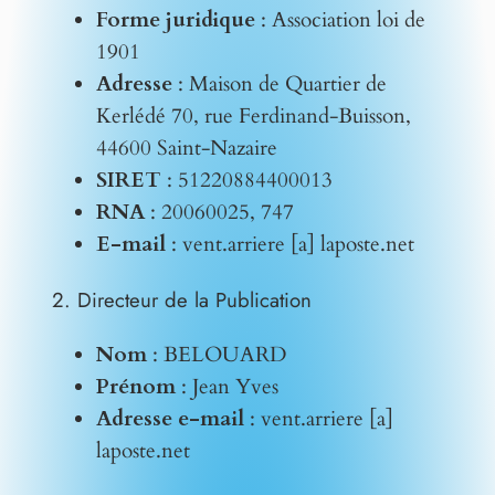
Forme juridique
: Association loi de
1901
Adresse
: Maison de Quartier de
Kerlédé 70, rue Ferdinand-Buisson,
44600 Saint-Nazaire
SIRET
: 51220884400013
RNA
: 20060025, 747
E-mail
: vent.arriere [a] laposte.net
2. Directeur de la Publication
Nom
: BELOUARD
Prénom
: Jean Yves
Adresse e-mail
: vent.arriere [a]
laposte.net