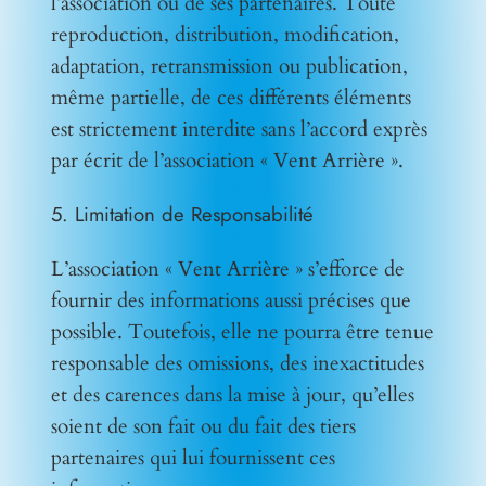
l’association ou de ses partenaires. Toute
reproduction, distribution, modification,
adaptation, retransmission ou publication,
même partielle, de ces différents éléments
est strictement interdite sans l’accord exprès
par écrit de l’association « Vent Arrière ».
5. Limitation de Responsabilité
L’association « Vent Arrière » s’efforce de
fournir des informations aussi précises que
possible. Toutefois, elle ne pourra être tenue
responsable des omissions, des inexactitudes
et des carences dans la mise à jour, qu’elles
soient de son fait ou du fait des tiers
partenaires qui lui fournissent ces